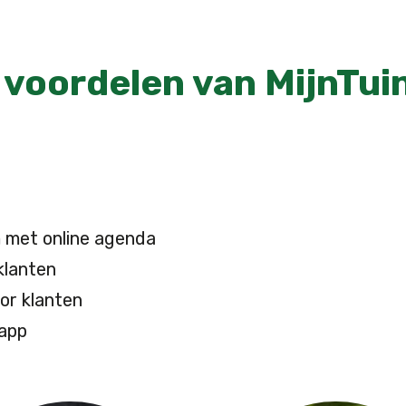
e voordelen van MijnTui
 met online agenda
klanten
oor klanten
 app