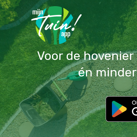
Voor de hovenier
én minder 